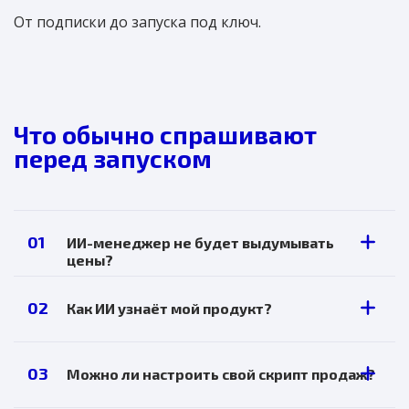
От подписки до запуска под ключ.
Что обычно спрашивают
перед запуском
01
ИИ-менеджер не будет выдумывать
цены?
Нет. ИИ отвечает только на основе
02
Как ИИ узнаёт мой продукт?
вашей базы знаний. Если нужной
информации нет — честно говорит об
Вы загружаете файлы (прайсы, описания,
этом и предлагает передать диалог
характеристики) или указываете ссылку
03
Можно ли настроить свой скрипт продаж?
менеджеру.
на сайт. ИИ изучает материалы и