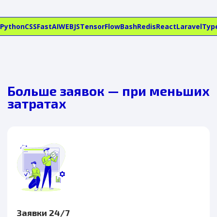
Python
CSS
FastAI
WEB
JS
TensorFlow
Bash
Redis
React
Laravel
Typ
Больше заявок — при меньших
затратах
Заявки 24/7